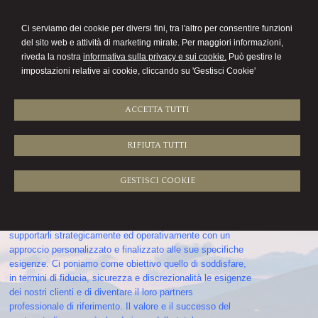
COMMERCIALISTA
Ci serviamo dei cookie per diversi fini, tra l'altro per consentire funzioni
SUSANNA GIURIATTI
del sito web e attività di marketing mirate. Per maggiori informazioni,
riveda la nostra
informativa sulla privacy e sui cookie.
Può gestire le
Menu
impostazioni relative ai cookie, cliccando su 'Gestisci Cookie'
ACCETTA TUTTI
RIFIUTA TUTTI
Lo studio
Lo studio fornisce un’ampia varietà di servizi professionali
GESTISCI COOKIE
qualificati alle aziende ed alle persone fisiche assistite.
L’organizzazione dello studio permette di rispondere in
modo tempestivo ed efficace alle esigenze dei clienti e di
supportarli strategicamente ed operativamente con un
approccio personalizzato e finalizzato alle sue specifiche
esigenze. Ci poniamo come obiettivo quello di soddisfare,
in termini di fiducia, sicurezza e discrezionalità le esigenze
dei nostri clienti e di diventare il loro partners
professionale di riferimento. Il valore e il successo del